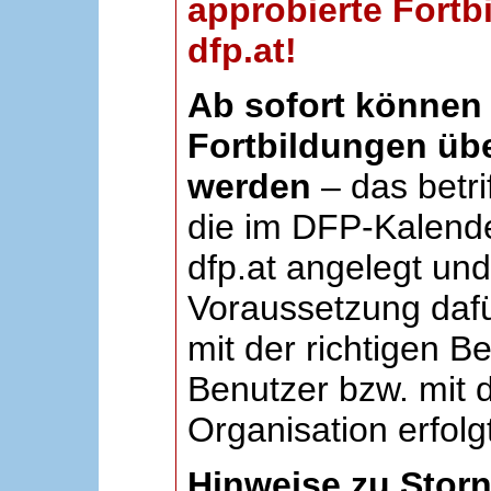
approbierte Fortb
dfp.at!
Ab sofort können 
Fortbildungen übe
werden
– das betri
die im DFP-Kalende
dfp.at angelegt un
Voraussetzung dafü
mit der richtigen B
Benutzer bzw. mit d
Organisation erfolg
Hinweise zu Stor