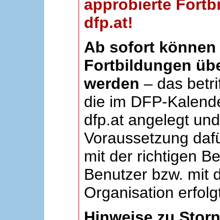
approbierte Fortb
dfp.at!
Ab sofort können 
Fortbildungen übe
werden
– das betri
die im DFP-Kalende
dfp.at angelegt un
Voraussetzung dafü
mit der richtigen B
Benutzer bzw. mit d
Organisation erfolg
Hinweise zu Stor