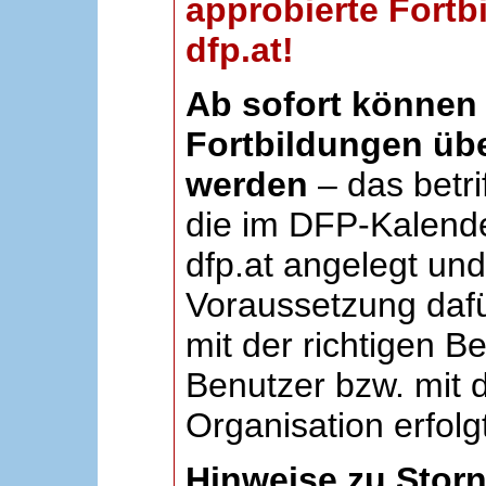
approbierte Fortb
dfp.at!
Ab sofort können 
Fortbildungen übe
werden
– das betri
die im DFP-Kalende
dfp.at angelegt un
Voraussetzung dafü
mit der richtigen B
Benutzer bzw. mit d
Organisation erfolg
Hinweise zu Stor