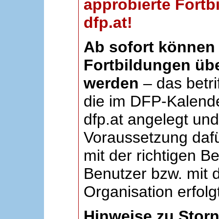
approbierte Fortb
dfp.at!
Ab sofort können 
Fortbildungen übe
werden
– das betri
die im DFP-Kalende
dfp.at angelegt un
Voraussetzung dafü
mit der richtigen B
Benutzer bzw. mit d
Organisation erfolg
Hinweise zu Stor