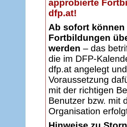
approbierte Fortb
dfp.at!
Ab sofort können 
Fortbildungen übe
werden
– das betri
die im DFP-Kalende
dfp.at angelegt un
Voraussetzung dafü
mit der richtigen B
Benutzer bzw. mit d
Organisation erfolg
Hinweise zu Stor