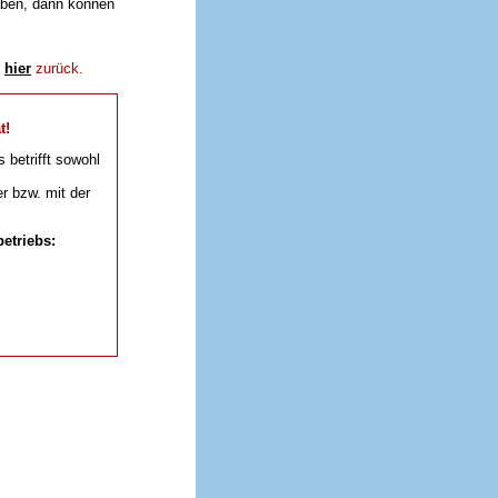
aben, dann können
e
hier
zurück.
t!
s betrifft sowohl
r bzw. mit der
etriebs: