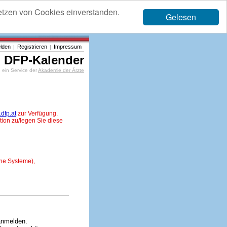
etzen von Cookies einverstanden.
Gelesen
lden
Registrieren
Impressum
|
|
DFP-Kalender
ein Service der
Akademie der Ärzte
dfp.at
zur Verfügung.
tion zu/legen Sie diese
ne Systeme),
anmelden.