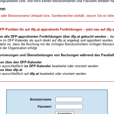
ungsanbieter sind, und noch keinen Benutzernamen und Passwort erhalten h
eren
.
t oder Benutzername Umlaute bzw. Sonderzeichen enthält, setzen Sie es bitt
-Punkten für auf dfp.at approbierte Fortbildungen – jetzt neu auf dfp.a
en alle DFP-approbierten Fortbildungen über dfp.at gebucht werden
– da
ie im DFP-Kalender als auch direkt auf dfp.at angelegt und approbiert wurden.
für ist, dass die Buchung mit der richtigen Benutzerin/dem richtigen Benutze
l der Organisation erfolgt.
ornierungen und Überarbeitungen von Buchungen während des Parallelb
en über den DFP-Kalender
 ausschließlich
im DFP-Kalender
bearbeitet oder storniert werden.
n über dfp.at
 ausschließlich auf
dfp.at
bearbeitet oder storniert werden.
Benutzername
Passwort