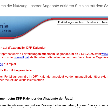
urch die Nutzung unserer Angebote erklären Sie sich mit dem S
Fortbildungen suchen
Feedback
Anme
|
|
n auf dfp.at und im DFP-Kalender
-Approbation von
Fortbildungen mit einem Beginndatum ab 01.02.2025
steht
www.
h dazu unter
www.dfp.at
als Benutzerin/Benutzer und ordnen Sie sich einer Organisa
ung
auf dfp.at.
für Fortbildungsanbieter
en Fortbildungen, die im DFP-Kalender angelegt wurden (manuell oder über exter
 bearbeitet und aktualisiert werden.
mmen beim DFP-Kalender der Akademie der Ärzte!
nen Benutzernamen und ein Passwort erhalten haben, können Sie sich hier 