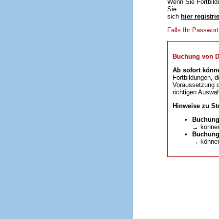
Wenn Sie Fortbild
Sie
sich
hier registri
Falls Ihr Passwor
Buchung von DFP
Ab sofort könn
Fortbildungen, d
Voraussetzung da
richtigen Auswah
Hinweise zu St
Buchung
→ können
Buchunge
→ können