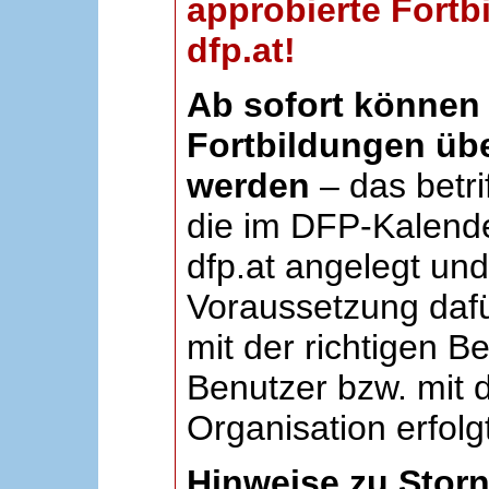
approbierte Fortb
dfp.at!
Ab sofort können 
Fortbildungen übe
werden
– das betri
die im DFP-Kalende
dfp.at angelegt un
Voraussetzung dafü
mit der richtigen B
Benutzer bzw. mit d
Organisation erfolg
Hinweise zu Stor