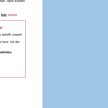
aben, dann können
e
hier
zurück.
t!
s betrifft sowohl
r bzw. mit der
etriebs: