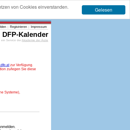
etzen von Cookies einverstanden.
Gelesen
lden
Registrieren
Impressum
|
|
DFP-Kalender
ein Service der
Akademie der Ärzte
dfp.at
zur Verfügung.
tion zu/legen Sie diese
ne Systeme),
anmelden.