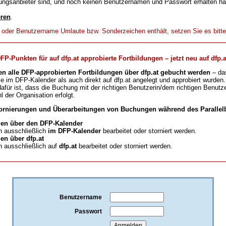
ungsanbieter sind, und noch keinen Benutzernamen und Passwort erhalten h
eren
.
t oder Benutzername Umlaute bzw. Sonderzeichen enthält, setzen Sie es bitt
-Punkten für auf dfp.at approbierte Fortbildungen – jetzt neu auf dfp.a
en alle DFP-approbierten Fortbildungen über dfp.at gebucht werden
– da
ie im DFP-Kalender als auch direkt auf dfp.at angelegt und approbiert wurden.
für ist, dass die Buchung mit der richtigen Benutzerin/dem richtigen Benutze
l der Organisation erfolgt.
ornierungen und Überarbeitungen von Buchungen während des Parallelb
en über den DFP-Kalender
 ausschließlich
im DFP-Kalender
bearbeitet oder storniert werden.
n über dfp.at
 ausschließlich auf
dfp.at
bearbeitet oder storniert werden.
Benutzername
Passwort