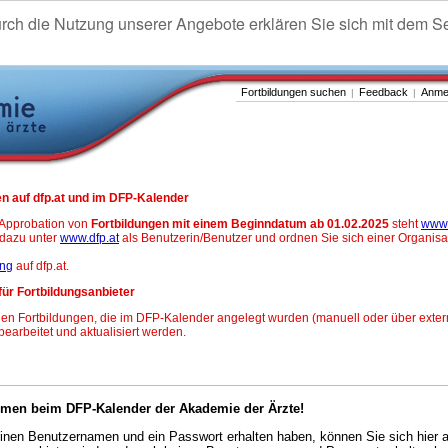
urch die Nutzung unserer Angebote erklären Sie sich mit dem S
Fortbildungen suchen
Feedback
Anme
|
|
n auf dfp.at und im DFP-Kalender
-Approbation von
Fortbildungen mit einem Beginndatum ab 01.02.2025
steht
www.
h dazu unter
www.dfp.at
als Benutzerin/Benutzer und ordnen Sie sich einer Organisa
ung
auf dfp.at.
für Fortbildungsanbieter
en Fortbildungen, die im DFP-Kalender angelegt wurden (manuell oder über exter
 bearbeitet und aktualisiert werden.
mmen beim DFP-Kalender der Akademie der Ärzte!
nen Benutzernamen und ein Passwort erhalten haben, können Sie sich hier 