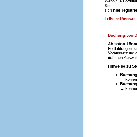
Wenn Sie Fortbild
Sie
sich
hier registri
Falls Ihr Passwor
Buchung von DFP
Ab sofort könn
Fortbildungen, d
Voraussetzung da
richtigen Auswah
Hinweise zu St
Buchung
→ können
Buchunge
→ können