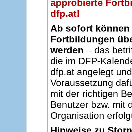
approbierte Fortb
dfp.at!
Ab sofort können 
Fortbildungen übe
werden
– das betri
die im DFP-Kalende
dfp.at angelegt un
Voraussetzung dafü
mit der richtigen B
Benutzer bzw. mit d
Organisation erfolg
Hinweise zu Stor