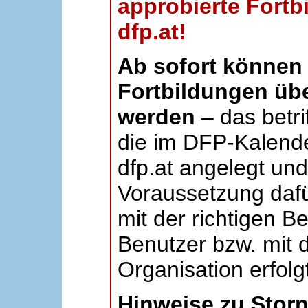
approbierte Fortb
dfp.at!
Ab sofort können 
Fortbildungen übe
werden
– das betri
die im DFP-Kalende
dfp.at angelegt un
Voraussetzung dafü
mit der richtigen B
Benutzer bzw. mit d
Organisation erfolg
Hinweise zu Stor