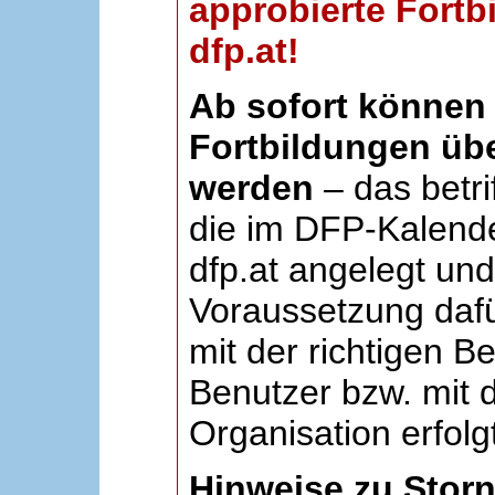
approbierte Fortb
dfp.at!
Ab sofort können 
Fortbildungen übe
werden
– das betri
die im DFP-Kalende
dfp.at angelegt un
Voraussetzung dafü
mit der richtigen B
Benutzer bzw. mit d
Organisation erfolg
Hinweise zu Stor