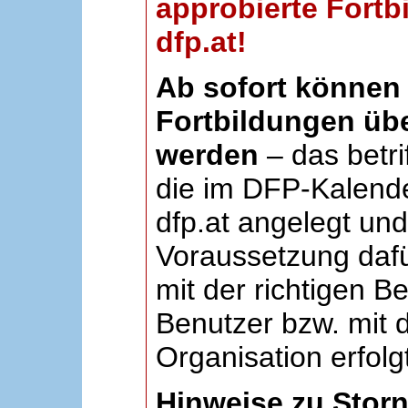
approbierte Fortb
dfp.at!
Ab sofort können 
Fortbildungen übe
werden
– das betri
die im DFP-Kalende
dfp.at angelegt un
Voraussetzung dafü
mit der richtigen B
Benutzer bzw. mit d
Organisation erfolg
Hinweise zu Stor