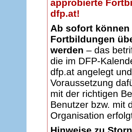
approbierte Fortb
dfp.at!
Ab sofort können 
Fortbildungen übe
werden
– das betri
die im DFP-Kalende
dfp.at angelegt un
Voraussetzung dafü
mit der richtigen B
Benutzer bzw. mit d
Organisation erfolg
Hinweise zu Stor