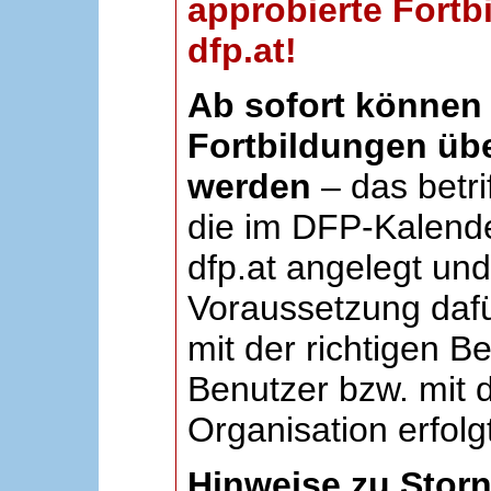
approbierte Fortb
dfp.at!
Ab sofort können 
Fortbildungen übe
werden
– das betri
die im DFP-Kalende
dfp.at angelegt un
Voraussetzung dafü
mit der richtigen B
Benutzer bzw. mit d
Organisation erfolg
Hinweise zu Stor