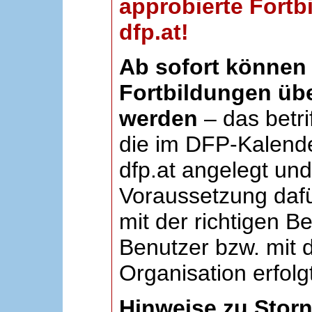
approbierte Fortb
dfp.at!
Ab sofort können 
Fortbildungen übe
werden
– das betri
die im DFP-Kalende
dfp.at angelegt un
Voraussetzung dafü
mit der richtigen B
Benutzer bzw. mit d
Organisation erfolg
Hinweise zu Stor