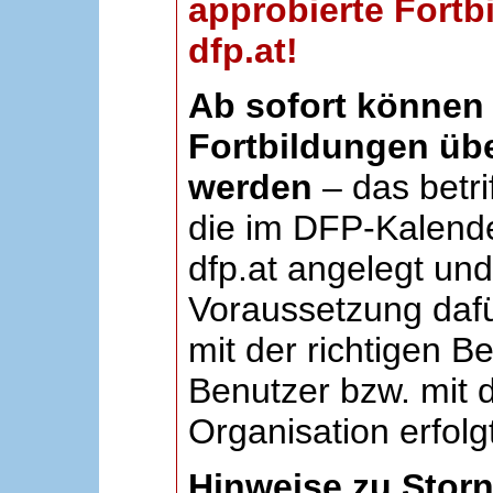
approbierte Fortb
dfp.at!
Ab sofort können 
Fortbildungen übe
werden
– das betri
die im DFP-Kalende
dfp.at angelegt un
Voraussetzung dafü
mit der richtigen B
Benutzer bzw. mit d
Organisation erfolg
Hinweise zu Stor