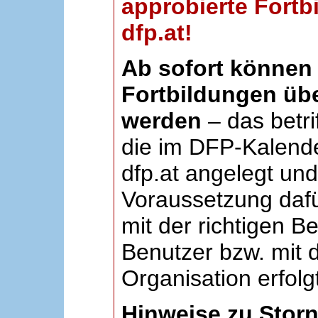
approbierte Fortb
dfp.at!
Ab sofort können 
Fortbildungen übe
werden
– das betri
die im DFP-Kalende
dfp.at angelegt un
Voraussetzung dafü
mit der richtigen B
Benutzer bzw. mit d
Organisation erfolg
Hinweise zu Stor