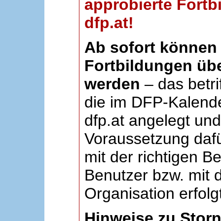
approbierte Fortb
dfp.at!
Ab sofort können 
Fortbildungen übe
werden
– das betri
die im DFP-Kalende
dfp.at angelegt un
Voraussetzung dafü
mit der richtigen B
Benutzer bzw. mit d
Organisation erfolg
Hinweise zu Stor