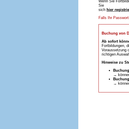
Wenn Sie Fortbild
Sie
sich
hier registri
Falls Ihr Passwor
Buchung von DFP
Ab sofort könn
Fortbildungen, d
Voraussetzung da
richtigen Auswah
Hinweise zu St
Buchung
→ können
Buchunge
→ können