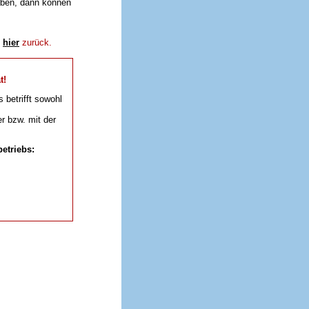
aben, dann können
e
hier
zurück.
t!
s betrifft sowohl
r bzw. mit der
etriebs: