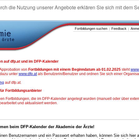
urch die Nutzung unserer Angebote erklären Sie sich mit dem S
Fortbildungen suchen
Feedback
Anme
|
|
n auf dfp.at und im DFP-Kalender
-Approbation von
Fortbildungen mit einem Beginndatum ab 01.02.2025
steht
www.
h dazu unter
www.dfp.at
als Benutzerin/Benutzer und ordnen Sie sich einer Organisa
ung
auf dfp.at.
für Fortbildungsanbieter
en Fortbildungen, die im DFP-Kalender angelegt wurden (manuell oder über exter
 bearbeitet und aktualisiert werden.
mmen beim DFP-Kalender der Akademie der Ärzte!
nen Benutzernamen und ein Passwort erhalten haben, können Sie sich hier 