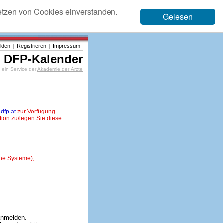
etzen von Cookies einverstanden.
Gelesen
lden
Registrieren
Impressum
|
|
DFP-Kalender
ein Service der
Akademie der Ärzte
dfp.at
zur Verfügung.
tion zu/legen Sie diese
ne Systeme),
anmelden.