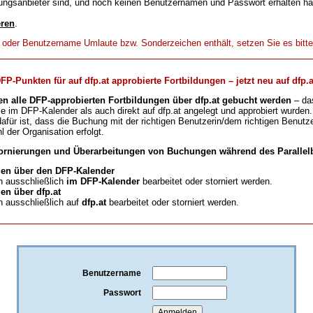
ungsanbieter sind, und noch keinen Benutzernamen und Passwort erhalten h
eren
.
t oder Benutzername Umlaute bzw. Sonderzeichen enthält, setzen Sie es bitt
-Punkten für auf dfp.at approbierte Fortbildungen – jetzt neu auf dfp.a
en alle DFP-approbierten Fortbildungen über dfp.at gebucht werden
– da
ie im DFP-Kalender als auch direkt auf dfp.at angelegt und approbiert wurden.
für ist, dass die Buchung mit der richtigen Benutzerin/dem richtigen Benutze
l der Organisation erfolgt.
ornierungen und Überarbeitungen von Buchungen während des Parallelb
en über den DFP-Kalender
 ausschließlich
im DFP-Kalender
bearbeitet oder storniert werden.
n über dfp.at
 ausschließlich auf
dfp.at
bearbeitet oder storniert werden.
Benutzername
Passwort