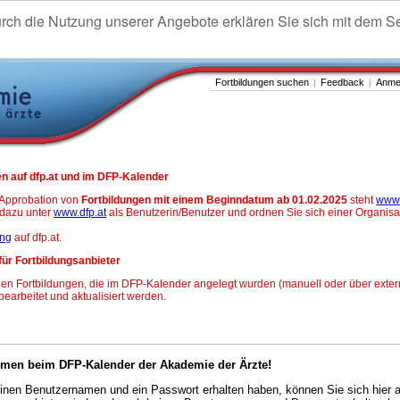
urch die Nutzung unserer Angebote erklären Sie sich mit dem S
Fortbildungen suchen
Feedback
Anme
|
|
n auf dfp.at und im DFP-Kalender
-Approbation von
Fortbildungen mit einem Beginndatum ab 01.02.2025
steht
www.
h dazu unter
www.dfp.at
als Benutzerin/Benutzer und ordnen Sie sich einer Organisa
ung
auf dfp.at.
für Fortbildungsanbieter
en Fortbildungen, die im DFP-Kalender angelegt wurden (manuell oder über exter
 bearbeitet und aktualisiert werden.
mmen beim DFP-Kalender der Akademie der Ärzte!
nen Benutzernamen und ein Passwort erhalten haben, können Sie sich hier 