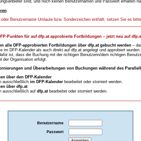
ungsanbieter sind, und noch keinen Benutzernamen und Passwort erhalten h
eren
.
t oder Benutzername Umlaute bzw. Sonderzeichen enthält, setzen Sie es bitt
-Punkten für auf dfp.at approbierte Fortbildungen – jetzt neu auf dfp.a
en alle DFP-approbierten Fortbildungen über dfp.at gebucht werden
– da
ie im DFP-Kalender als auch direkt auf dfp.at angelegt und approbiert wurden.
für ist, dass die Buchung mit der richtigen Benutzerin/dem richtigen Benutze
l der Organisation erfolgt.
ornierungen und Überarbeitungen von Buchungen während des Parallelb
en über den DFP-Kalender
 ausschließlich
im DFP-Kalender
bearbeitet oder storniert werden.
n über dfp.at
 ausschließlich auf
dfp.at
bearbeitet oder storniert werden.
Benutzername
Passwort