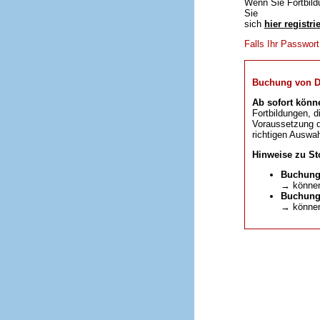
Wenn Sie Fortbild
Sie
sich
hier registri
Falls Ihr Passwor
Buchung von DFP
Ab sofort könn
Fortbildungen, d
Voraussetzung da
richtigen Auswah
Hinweise zu St
Buchung
→ können
Buchunge
→ können