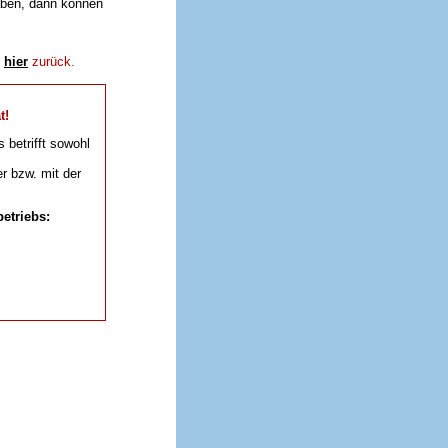
aben, dann können
e
hier
zurück.
t!
s betrifft sowohl
r bzw. mit der
etriebs: