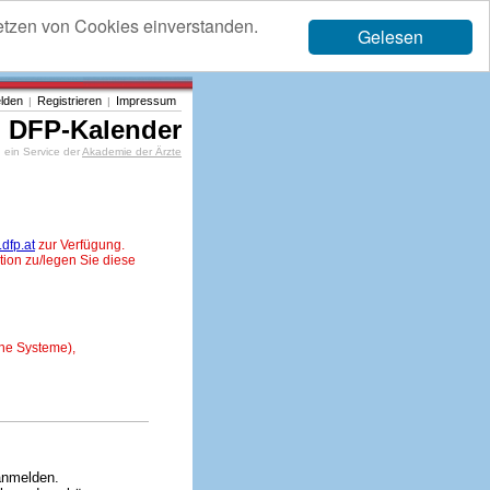
etzen von Cookies einverstanden.
Gelesen
lden
Registrieren
Impressum
|
|
DFP-Kalender
ein Service der
Akademie der Ärzte
dfp.at
zur Verfügung.
tion zu/legen Sie diese
ne Systeme),
anmelden.