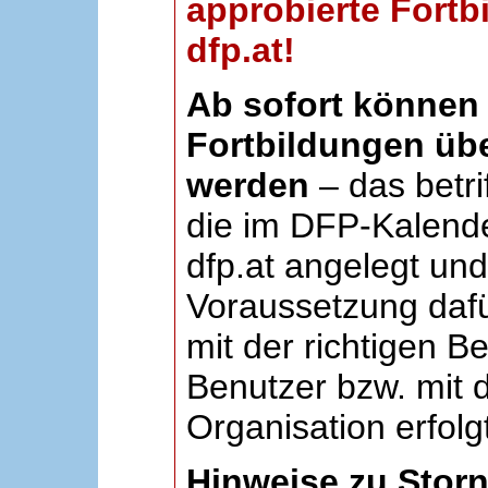
approbierte Fortb
dfp.at!
Ab sofort können 
Fortbildungen übe
werden
– das betri
die im DFP-Kalende
dfp.at angelegt un
Voraussetzung dafü
mit der richtigen B
Benutzer bzw. mit d
Organisation erfolg
Hinweise zu Stor