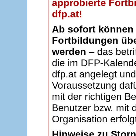
approbierte Fortb
dfp.at!
Ab sofort können 
Fortbildungen übe
werden
– das betri
die im DFP-Kalende
dfp.at angelegt un
Voraussetzung dafü
mit der richtigen B
Benutzer bzw. mit d
Organisation erfolg
Hinweise zu Stor