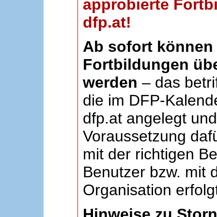
approbierte Fortb
dfp.at!
Ab sofort können 
Fortbildungen übe
werden
– das betri
die im DFP-Kalende
dfp.at angelegt un
Voraussetzung dafü
mit der richtigen B
Benutzer bzw. mit d
Organisation erfolg
Hinweise zu Stor