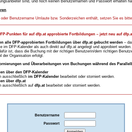
ungsanbieter sind, und noch keinen Benutzernamen und Passwort erhalten h
eren
.
t oder Benutzername Umlaute bzw. Sonderzeichen enthält, setzen Sie es bitt
-Punkten für auf dfp.at approbierte Fortbildungen – jetzt neu auf dfp.a
en alle DFP-approbierten Fortbildungen über dfp.at gebucht werden
– da
ie im DFP-Kalender als auch direkt auf dfp.at angelegt und approbiert wurden.
für ist, dass die Buchung mit der richtigen Benutzerin/dem richtigen Benutze
l der Organisation erfolgt.
ornierungen und Überarbeitungen von Buchungen während des Parallelb
en über den DFP-Kalender
 ausschließlich
im DFP-Kalender
bearbeitet oder storniert werden.
n über dfp.at
 ausschließlich auf
dfp.at
bearbeitet oder storniert werden.
Benutzername
Passwort