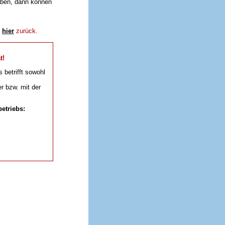
aben, dann können
e
hier
zurück.
t!
s betrifft sowohl
r bzw. mit der
etriebs: