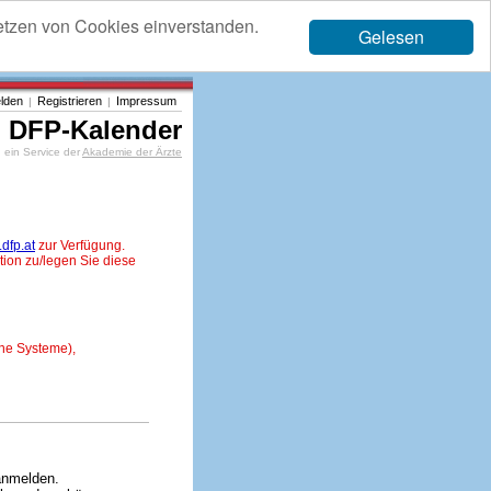
etzen von Cookies einverstanden.
Gelesen
lden
Registrieren
Impressum
|
|
DFP-Kalender
ein Service der
Akademie der Ärzte
dfp.at
zur Verfügung.
tion zu/legen Sie diese
ne Systeme),
anmelden.