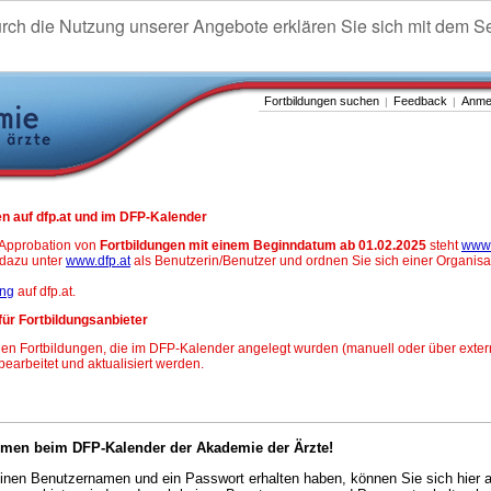
urch die Nutzung unserer Angebote erklären Sie sich mit dem S
Fortbildungen suchen
Feedback
Anme
|
|
n auf dfp.at und im DFP-Kalender
-Approbation von
Fortbildungen mit einem Beginndatum ab 01.02.2025
steht
www.
h dazu unter
www.dfp.at
als Benutzerin/Benutzer und ordnen Sie sich einer Organisa
ung
auf dfp.at.
für Fortbildungsanbieter
en Fortbildungen, die im DFP-Kalender angelegt wurden (manuell oder über exter
 bearbeitet und aktualisiert werden.
mmen beim DFP-Kalender der Akademie der Ärzte!
nen Benutzernamen und ein Passwort erhalten haben, können Sie sich hier 