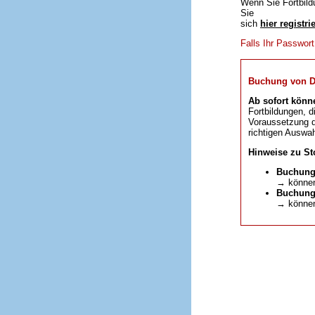
Wenn Sie Fortbild
Sie
sich
hier registri
Falls Ihr Passwor
Buchung von DFP
Ab sofort könn
Fortbildungen, d
Voraussetzung da
richtigen Auswah
Hinweise zu St
Buchung
→ können
Buchunge
→ können