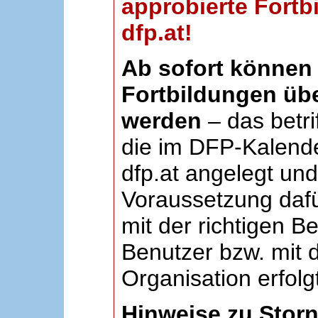
approbierte Fortb
dfp.at!
Ab sofort können 
Fortbildungen übe
werden
– das betri
die im DFP-Kalende
dfp.at angelegt un
Voraussetzung dafü
mit der richtigen B
Benutzer bzw. mit d
Organisation erfolg
Hinweise zu Stor