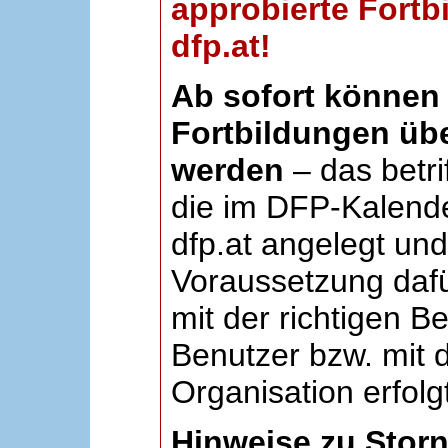
approbierte Fortb
dfp.at!
Ab sofort können 
Fortbildungen übe
werden
– das betri
die im DFP-Kalende
dfp.at angelegt un
Voraussetzung dafü
mit der richtigen B
Benutzer bzw. mit d
Organisation erfolg
Hinweise zu Stor