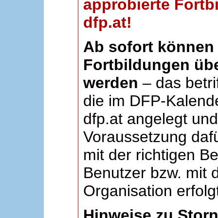
approbierte Fortb
dfp.at!
Ab sofort können 
Fortbildungen übe
werden
– das betri
die im DFP-Kalende
dfp.at angelegt un
Voraussetzung dafü
mit der richtigen B
Benutzer bzw. mit d
Organisation erfolg
Hinweise zu Stor