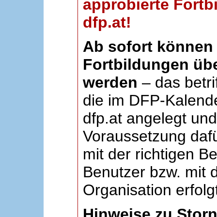
approbierte Fortb
dfp.at!
Ab sofort können 
Fortbildungen übe
werden
– das betri
die im DFP-Kalende
dfp.at angelegt un
Voraussetzung dafü
mit der richtigen B
Benutzer bzw. mit d
Organisation erfolg
Hinweise zu Stor