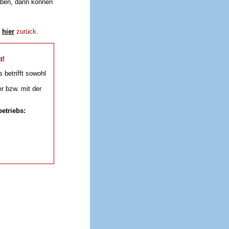
aben, dann können
e
hier
zurück.
t!
s betrifft sowohl
r bzw. mit der
etriebs: