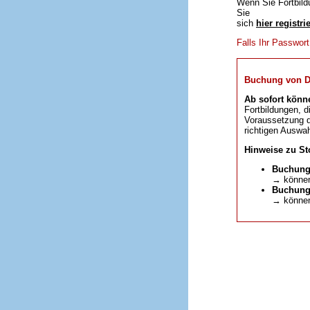
Wenn Sie Fortbild
Sie
sich
hier registri
Falls Ihr Passwor
Buchung von DFP
Ab sofort könn
Fortbildungen, d
Voraussetzung da
richtigen Auswah
Hinweise zu St
Buchung
→ können
Buchunge
→ können