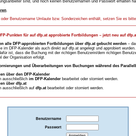
ungsanbieter sind, und noch keinen Benutzernamen und Passwort erhalten h
eren
.
t oder Benutzername Umlaute bzw. Sonderzeichen enthält, setzen Sie es bitt
-Punkten für auf dfp.at approbierte Fortbildungen – jetzt neu auf dfp.a
en alle DFP-approbierten Fortbildungen über dfp.at gebucht werden
– da
ie im DFP-Kalender als auch direkt auf dfp.at angelegt und approbiert wurden.
für ist, dass die Buchung mit der richtigen Benutzerin/dem richtigen Benutze
l der Organisation erfolgt.
ornierungen und Überarbeitungen von Buchungen während des Parallelb
en über den DFP-Kalender
 ausschließlich
im DFP-Kalender
bearbeitet oder storniert werden.
n über dfp.at
 ausschließlich auf
dfp.at
bearbeitet oder storniert werden.
Benutzername
Passwort