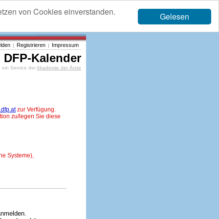
etzen von Cookies einverstanden.
Gelesen
lden
Registrieren
Impressum
|
|
DFP-Kalender
ein Service der
Akademie der Ärzte
dfp.at
zur Verfügung.
tion zu/legen Sie diese
ne Systeme),
anmelden.