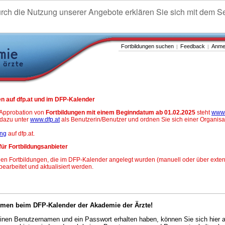
urch die Nutzung unserer Angebote erklären Sie sich mit dem S
Fortbildungen suchen
Feedback
Anme
|
|
n auf dfp.at und im DFP-Kalender
-Approbation von
Fortbildungen mit einem Beginndatum ab 01.02.2025
steht
www.
h dazu unter
www.dfp.at
als Benutzerin/Benutzer und ordnen Sie sich einer Organisa
ung
auf dfp.at.
für Fortbildungsanbieter
en Fortbildungen, die im DFP-Kalender angelegt wurden (manuell oder über exter
 bearbeitet und aktualisiert werden.
mmen beim DFP-Kalender der Akademie der Ärzte!
nen Benutzernamen und ein Passwort erhalten haben, können Sie sich hier 