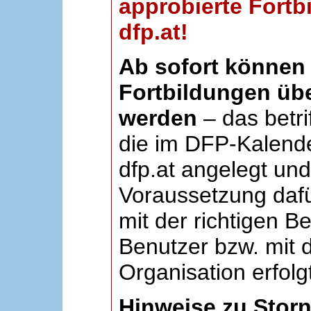
approbierte Fortb
dfp.at!
Ab sofort können 
Fortbildungen übe
werden
– das betri
die im DFP-Kalende
dfp.at angelegt un
Voraussetzung dafü
mit der richtigen B
Benutzer bzw. mit d
Organisation erfolg
Hinweise zu Stor