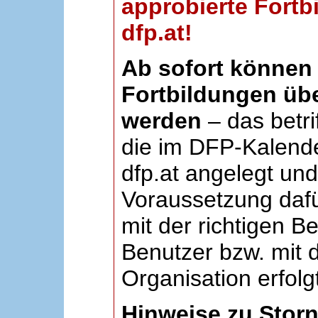
approbierte Fortb
dfp.at!
Ab sofort können 
Fortbildungen übe
werden
– das betri
die im DFP-Kalende
dfp.at angelegt un
Voraussetzung dafü
mit der richtigen B
Benutzer bzw. mit d
Organisation erfolg
Hinweise zu Stor