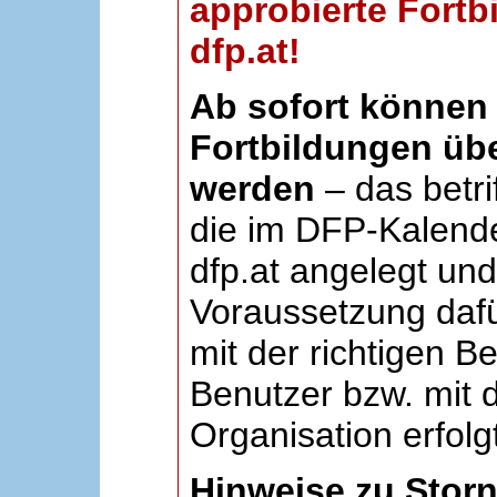
approbierte Fortb
dfp.at!
Ab sofort können 
Fortbildungen übe
werden
– das betri
die im DFP-Kalende
dfp.at angelegt un
Voraussetzung dafü
mit der richtigen B
Benutzer bzw. mit d
Organisation erfolg
Hinweise zu Stor