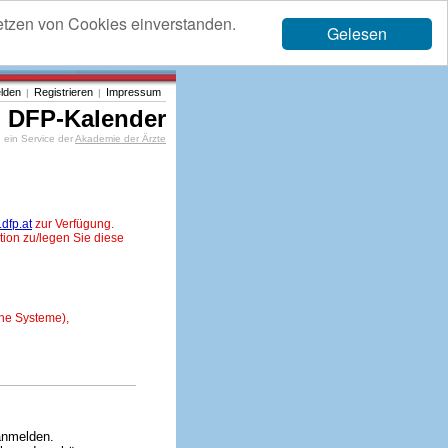
etzen von Cookies einverstanden.
Gelesen
lden
Registrieren
Impressum
|
|
DFP-Kalender
ein Service der
Akademie der Ärzte
dfp.at
zur Verfügung.
tion zu/legen Sie diese
ne Systeme),
anmelden.