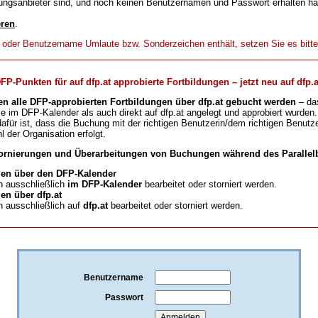
ungsanbieter sind, und noch keinen Benutzernamen und Passwort erhalten h
eren
.
t oder Benutzername Umlaute bzw. Sonderzeichen enthält, setzen Sie es bitt
-Punkten für auf dfp.at approbierte Fortbildungen – jetzt neu auf dfp.a
en alle DFP-approbierten Fortbildungen über dfp.at gebucht werden
– da
ie im DFP-Kalender als auch direkt auf dfp.at angelegt und approbiert wurden.
für ist, dass die Buchung mit der richtigen Benutzerin/dem richtigen Benutze
l der Organisation erfolgt.
ornierungen und Überarbeitungen von Buchungen während des Parallelb
en über den DFP-Kalender
 ausschließlich
im DFP-Kalender
bearbeitet oder storniert werden.
n über dfp.at
 ausschließlich auf
dfp.at
bearbeitet oder storniert werden.
Benutzername
Passwort