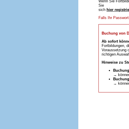
Wenn Sie Fortbild
Sie
sich
hier registri
Falls Ihr Passwor
Buchung von DFP
Ab sofort könn
Fortbildungen, d
Voraussetzung da
richtigen Auswah
Hinweise zu St
Buchung
→ können
Buchunge
→ können