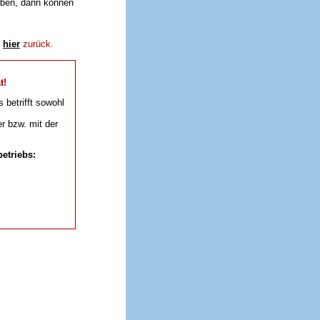
aben, dann können
e
hier
zurück.
t!
s betrifft sowohl
r bzw. mit der
etriebs: