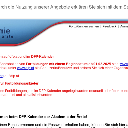
urch die Nutzung unserer Angebote erklären Sie sich mit dem S
Fortbildungen suchen
Feedback
Anme
|
|
n auf dfp.at und im DFP-Kalender
-Approbation von
Fortbildungen mit einem Beginndatum ab 01.02.2025
steht
www.
h dazu unter
www.dfp.at
als Benutzerin/Benutzer und ordnen Sie sich einer Organisa
ung
auf dfp.at.
für Fortbildungsanbieter
en Fortbildungen, die im DFP-Kalender angelegt wurden (manuell oder über exter
 bearbeitet und aktualisiert werden.
mmen beim DFP-Kalender der Akademie der Ärzte!
nen Benutzernamen und ein Passwort erhalten haben, können Sie sich hier 