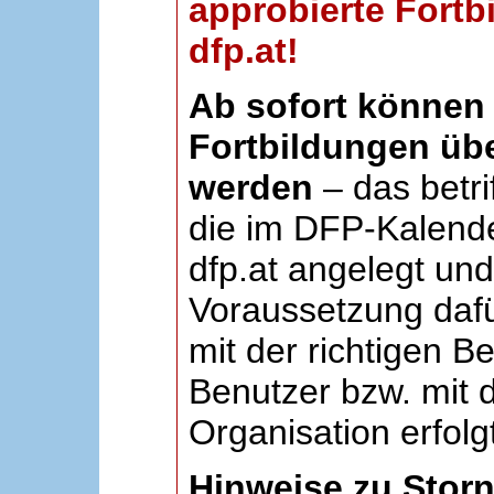
approbierte Fortb
dfp.at!
Ab sofort können 
Fortbildungen übe
werden
– das betri
die im DFP-Kalende
dfp.at angelegt un
Voraussetzung dafü
mit der richtigen B
Benutzer bzw. mit d
Organisation erfolg
Hinweise zu Stor