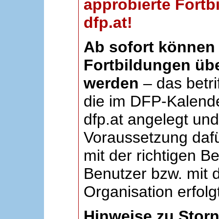
approbierte Fortb
dfp.at!
Ab sofort können 
Fortbildungen übe
werden
– das betri
die im DFP-Kalende
dfp.at angelegt un
Voraussetzung dafü
mit der richtigen B
Benutzer bzw. mit d
Organisation erfolg
Hinweise zu Stor