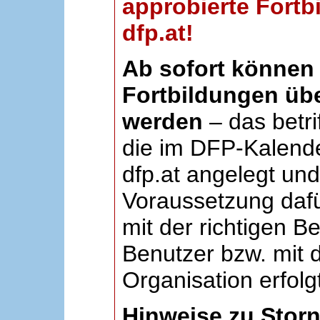
approbierte Fortb
dfp.at!
Ab sofort können 
Fortbildungen übe
werden
– das betri
die im DFP-Kalende
dfp.at angelegt un
Voraussetzung dafü
mit der richtigen B
Benutzer bzw. mit d
Organisation erfolg
Hinweise zu Stor