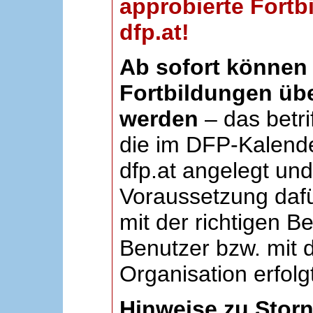
approbierte Fortb
dfp.at!
Ab sofort können 
Fortbildungen übe
werden
– das betri
die im DFP-Kalende
dfp.at angelegt un
Voraussetzung dafü
mit der richtigen B
Benutzer bzw. mit d
Organisation erfolg
Hinweise zu Stor