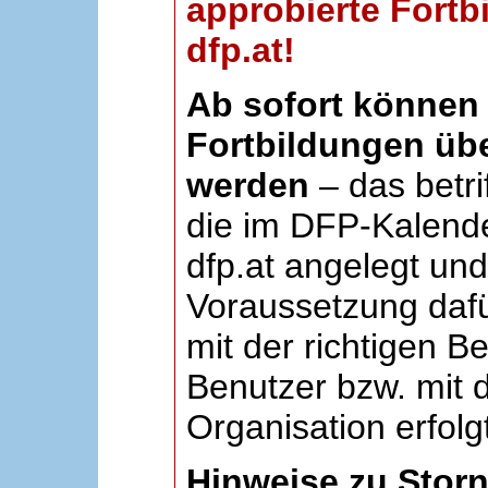
approbierte Fortb
dfp.at!
Ab sofort können 
Fortbildungen übe
werden
– das betri
die im DFP-Kalende
dfp.at angelegt un
Voraussetzung dafü
mit der richtigen B
Benutzer bzw. mit d
Organisation erfolg
Hinweise zu Stor