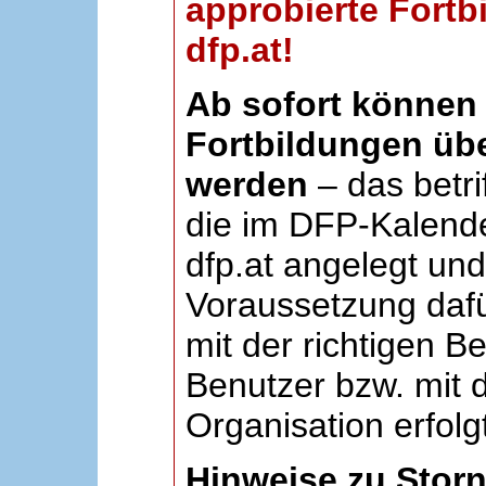
approbierte Fortb
dfp.at!
Ab sofort können 
Fortbildungen übe
werden
– das betri
die im DFP-Kalende
dfp.at angelegt un
Voraussetzung dafü
mit der richtigen B
Benutzer bzw. mit d
Organisation erfolg
Hinweise zu Stor