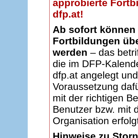
approbierte Fortb
dfp.at!
Ab sofort können 
Fortbildungen übe
werden
– das betri
die im DFP-Kalende
dfp.at angelegt un
Voraussetzung dafü
mit der richtigen B
Benutzer bzw. mit d
Organisation erfolg
Hinweise zu Stor