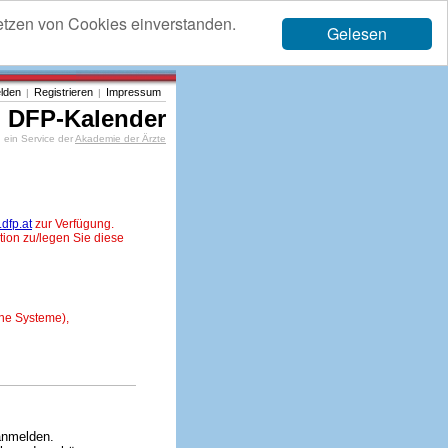
etzen von Cookies einverstanden.
Gelesen
lden
Registrieren
Impressum
|
|
DFP-Kalender
ein Service der
Akademie der Ärzte
dfp.at
zur Verfügung.
tion zu/legen Sie diese
ne Systeme),
anmelden.