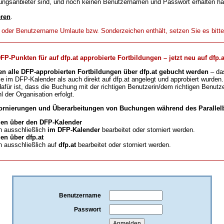
ungsanbieter sind, und noch keinen Benutzernamen und Passwort erhalten h
eren
.
t oder Benutzername Umlaute bzw. Sonderzeichen enthält, setzen Sie es bitt
-Punkten für auf dfp.at approbierte Fortbildungen – jetzt neu auf dfp.a
en alle DFP-approbierten Fortbildungen über dfp.at gebucht werden
– da
ie im DFP-Kalender als auch direkt auf dfp.at angelegt und approbiert wurden.
für ist, dass die Buchung mit der richtigen Benutzerin/dem richtigen Benutze
l der Organisation erfolgt.
ornierungen und Überarbeitungen von Buchungen während des Parallelb
en über den DFP-Kalender
 ausschließlich
im DFP-Kalender
bearbeitet oder storniert werden.
n über dfp.at
 ausschließlich auf
dfp.at
bearbeitet oder storniert werden.
Benutzername
Passwort