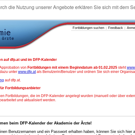
urch die Nutzung unserer Angebote erklären Sie sich mit dem S
Fortbildungen suchen
Feedback
Anme
|
|
n auf dfp.at und im DFP-Kalender
-Approbation von
Fortbildungen mit einem Beginndatum ab 01.02.2025
steht
www.
h dazu unter
www.dfp.at
als Benutzerin/Benutzer und ordnen Sie sich einer Organisa
ung
auf dfp.at.
für Fortbildungsanbieter
en Fortbildungen, die im DFP-Kalender angelegt wurden (manuell oder über exter
 bearbeitet und aktualisiert werden.
mmen beim DFP-Kalender der Akademie der Ärzte!
nen Benutzernamen und ein Passwort erhalten haben, können Sie sich hier 