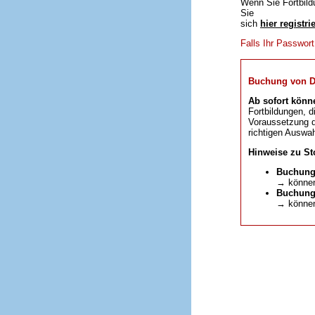
Wenn Sie Fortbild
Sie
sich
hier registri
Falls Ihr Passwor
Buchung von DFP
Ab sofort könn
Fortbildungen, d
Voraussetzung da
richtigen Auswah
Hinweise zu St
Buchung
→ können
Buchunge
→ können