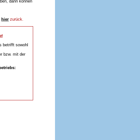
aben, dann können
e
hier
zurück.
t!
s betrifft sowohl
r bzw. mit der
etriebs: