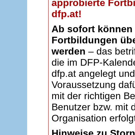
approbierte Fortb
dfp.at!
Ab sofort können 
Fortbildungen übe
werden
– das betri
die im DFP-Kalende
dfp.at angelegt un
Voraussetzung dafü
mit der richtigen B
Benutzer bzw. mit d
Organisation erfolg
Hinweise zu Stor