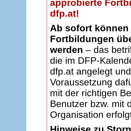
approbierte Fortb
dfp.at!
Ab sofort können 
Fortbildungen übe
werden
– das betri
die im DFP-Kalende
dfp.at angelegt un
Voraussetzung dafü
mit der richtigen B
Benutzer bzw. mit d
Organisation erfolg
Hinweise zu Stor