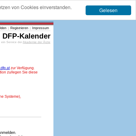
etzen von Cookies einverstanden.
Gelesen
lden
Registrieren
Impressum
|
|
DFP-Kalender
ein Service der
Akademie der Ärzte
dfp.at
zur Verfügung.
tion zu/legen Sie diese
ne Systeme),
anmelden.