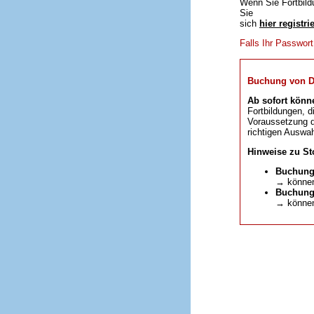
Wenn Sie Fortbild
Sie
sich
hier registri
Falls Ihr Passwor
Buchung von DFP
Ab sofort könn
Fortbildungen, d
Voraussetzung da
richtigen Auswah
Hinweise zu St
Buchung
→ können
Buchunge
→ können