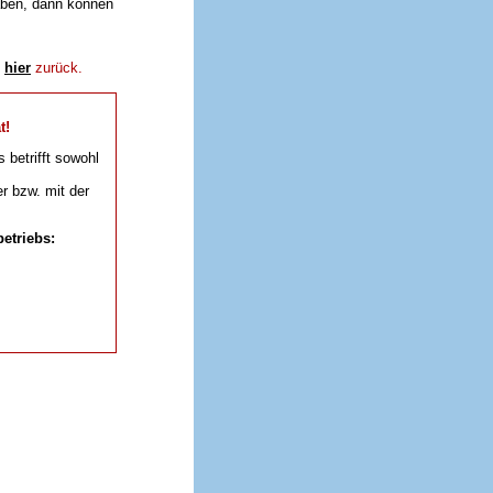
aben, dann können
e
hier
zurück.
t!
s betrifft sowohl
r bzw. mit der
etriebs: