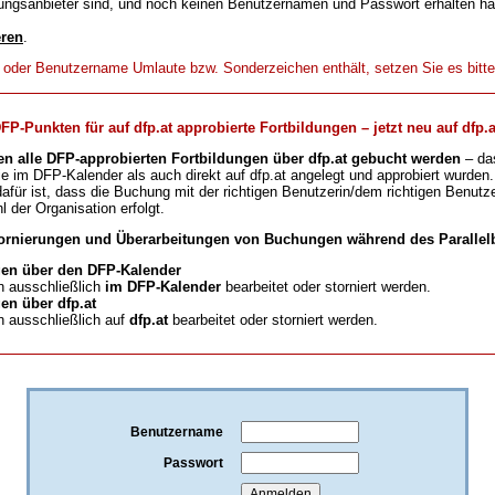
ungsanbieter sind, und noch keinen Benutzernamen und Passwort erhalten h
eren
.
t oder Benutzername Umlaute bzw. Sonderzeichen enthält, setzen Sie es bitt
-Punkten für auf dfp.at approbierte Fortbildungen – jetzt neu auf dfp.a
en alle DFP-approbierten Fortbildungen über dfp.at gebucht werden
– da
ie im DFP-Kalender als auch direkt auf dfp.at angelegt und approbiert wurden.
für ist, dass die Buchung mit der richtigen Benutzerin/dem richtigen Benutze
l der Organisation erfolgt.
ornierungen und Überarbeitungen von Buchungen während des Parallelb
en über den DFP-Kalender
 ausschließlich
im DFP-Kalender
bearbeitet oder storniert werden.
n über dfp.at
 ausschließlich auf
dfp.at
bearbeitet oder storniert werden.
Benutzername
Passwort