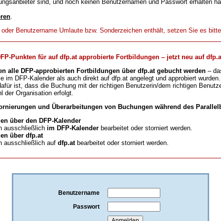
ungsanbieter sind, und noch keinen Benutzernamen und Passwort erhalten h
eren
.
t oder Benutzername Umlaute bzw. Sonderzeichen enthält, setzen Sie es bitt
-Punkten für auf dfp.at approbierte Fortbildungen – jetzt neu auf dfp.a
en alle DFP-approbierten Fortbildungen über dfp.at gebucht werden
– da
ie im DFP-Kalender als auch direkt auf dfp.at angelegt und approbiert wurden.
für ist, dass die Buchung mit der richtigen Benutzerin/dem richtigen Benutze
l der Organisation erfolgt.
ornierungen und Überarbeitungen von Buchungen während des Parallelb
en über den DFP-Kalender
 ausschließlich
im DFP-Kalender
bearbeitet oder storniert werden.
n über dfp.at
 ausschließlich auf
dfp.at
bearbeitet oder storniert werden.
Benutzername
Passwort