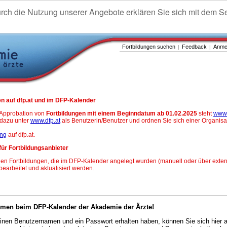
urch die Nutzung unserer Angebote erklären Sie sich mit dem S
Fortbildungen suchen
Feedback
Anme
|
|
n auf dfp.at und im DFP-Kalender
-Approbation von
Fortbildungen mit einem Beginndatum ab 01.02.2025
steht
www.
h dazu unter
www.dfp.at
als Benutzerin/Benutzer und ordnen Sie sich einer Organisa
ung
auf dfp.at.
für Fortbildungsanbieter
en Fortbildungen, die im DFP-Kalender angelegt wurden (manuell oder über exter
 bearbeitet und aktualisiert werden.
mmen beim DFP-Kalender der Akademie der Ärzte!
nen Benutzernamen und ein Passwort erhalten haben, können Sie sich hier 