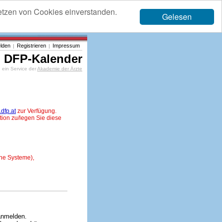
etzen von Cookies einverstanden.
Gelesen
lden
Registrieren
Impressum
|
|
DFP-Kalender
ein Service der
Akademie der Ärzte
dfp.at
zur Verfügung.
tion zu/legen Sie diese
ne Systeme),
anmelden.