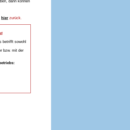
aben, dann können
e
hier
zurück.
t!
s betrifft sowohl
r bzw. mit der
etriebs: