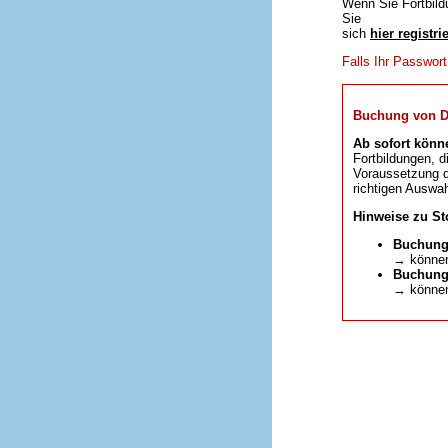
Wenn Sie Fortbild
Sie
sich
hier registri
Falls Ihr Passwor
Buchung von DFP
Ab sofort könn
Fortbildungen, d
Voraussetzung da
richtigen Auswah
Hinweise zu St
Buchung
→ können
Buchunge
→ können