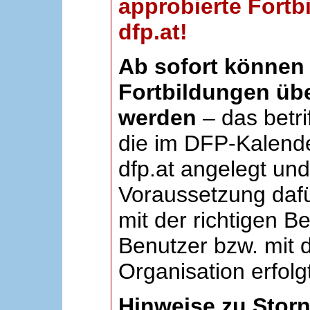
approbierte Fortb
dfp.at!
Ab sofort können 
Fortbildungen übe
werden
– das betri
die im DFP-Kalende
dfp.at angelegt un
Voraussetzung dafü
mit der richtigen B
Benutzer bzw. mit d
Organisation erfolg
Hinweise zu Stor