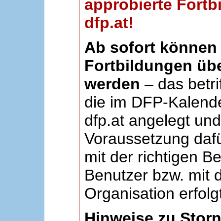
approbierte Fortb
dfp.at!
Ab sofort können 
Fortbildungen übe
werden
– das betri
die im DFP-Kalende
dfp.at angelegt un
Voraussetzung dafü
mit der richtigen B
Benutzer bzw. mit d
Organisation erfolg
Hinweise zu Stor