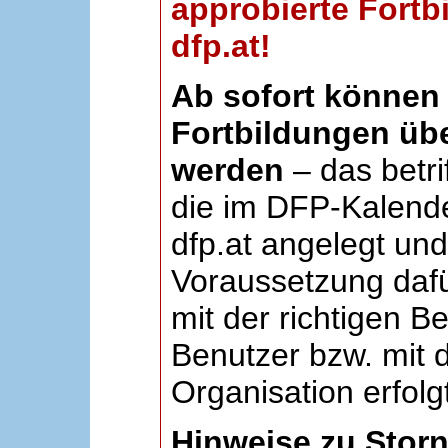
approbierte Fortb
dfp.at!
Ab sofort können 
Fortbildungen übe
werden
– das betri
die im DFP-Kalende
dfp.at angelegt un
Voraussetzung dafü
mit der richtigen B
Benutzer bzw. mit d
Organisation erfolg
Hinweise zu Stor