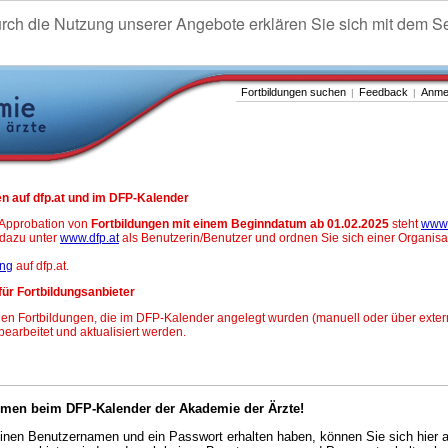
urch die Nutzung unserer Angebote erklären Sie sich mit dem S
Fortbildungen suchen
Feedback
Anme
|
|
n auf dfp.at und im DFP-Kalender
-Approbation von
Fortbildungen mit einem Beginndatum ab 01.02.2025
steht
www.
h dazu unter
www.dfp.at
als Benutzerin/Benutzer und ordnen Sie sich einer Organisa
ung
auf dfp.at.
für Fortbildungsanbieter
en Fortbildungen, die im DFP-Kalender angelegt wurden (manuell oder über exter
 bearbeitet und aktualisiert werden.
mmen beim DFP-Kalender der Akademie der Ärzte!
nen Benutzernamen und ein Passwort erhalten haben, können Sie sich hier 