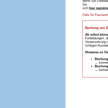
Wenn Sie Fortbild
Sie
sich
hier registri
Falls Ihr Passwor
Buchung von DFP
Ab sofort könn
Fortbildungen, d
Voraussetzung da
richtigen Auswah
Hinweise zu St
Buchung
→ können
Buchunge
→ können