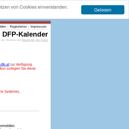
etzen von Cookies einverstanden.
Gelesen
lden
Registrieren
Impressum
|
|
DFP-Kalender
ein Service der
Akademie der Ärzte
dfp.at
zur Verfügung.
tion zu/legen Sie diese
ne Systeme),
anmelden.