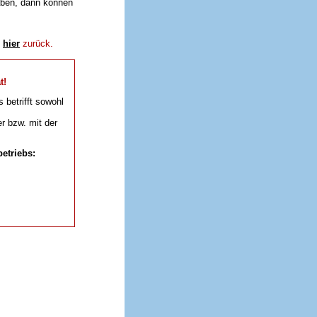
aben, dann können
e
hier
zurück.
t!
s betrifft sowohl
r bzw. mit der
etriebs: