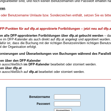
ungsanbieter sind, und noch keinen Benutzernamen und Passwort erhalten h
eren
.
t oder Benutzername Umlaute bzw. Sonderzeichen enthält, setzen Sie es bitt
-Punkten für auf dfp.at approbierte Fortbildungen – jetzt neu auf dfp.a
en alle DFP-approbierten Fortbildungen über dfp.at gebucht werden
– da
ie im DFP-Kalender als auch direkt auf dfp.at angelegt und approbiert wurden.
für ist, dass die Buchung mit der richtigen Benutzerin/dem richtigen Benutze
l der Organisation erfolgt.
ornierungen und Überarbeitungen von Buchungen während des Parallelb
en über den DFP-Kalender
 ausschließlich
im DFP-Kalender
bearbeitet oder storniert werden.
n über dfp.at
 ausschließlich auf
dfp.at
bearbeitet oder storniert werden.
Benutzername
Passwort