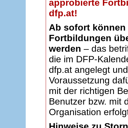
approbierte Fortb
dfp.at!
Ab sofort können 
Fortbildungen übe
werden
– das betri
die im DFP-Kalende
dfp.at angelegt un
Voraussetzung dafü
mit der richtigen B
Benutzer bzw. mit d
Organisation erfolg
Hinweise zu Stor